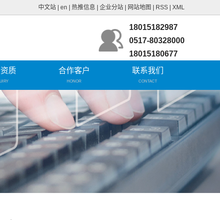
中文站
|
en
|
热推信息
|
企业分站
|
网站地图
|
RSS
|
XML
18015182987
0517-80328000
18015180677
誉资质
合作客户
联系我们
UIRY
HONOR
CONTACT