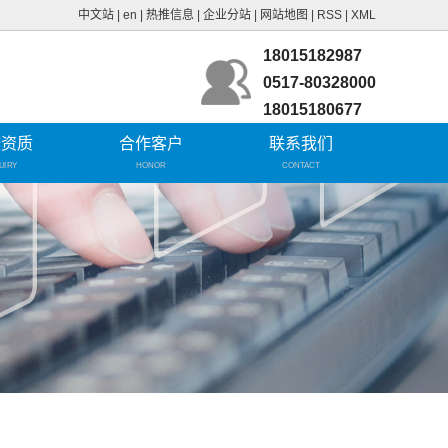
中文站
|
en
|
热推信息
|
企业分站
|
网站地图
|
RSS
|
XML
18015182987
0517-80328000
18015180677
誉资质
合作客户
联系我们
UIRY
HONOR
CONTACT