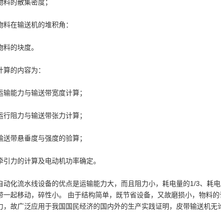
物料的散集密度；
物料在输送机的堆积角：
物料的块度。
计算的内容为：
运输能力与输送带宽度计算；
运行阻力与输送带张力计算；
输送带悬垂度与强度的验算；
牵引力的计算及电动机功率确定。
自动化流水线设备的优点是运输能力大，而且阻力小，耗电量的1/3、耗电
带一起移动，碎性小。 由于结构简单，既节省设备，又故磨损小，物料
力，故广泛应用于我国国民经济的国内外的生产实践证明，皮带输送机无