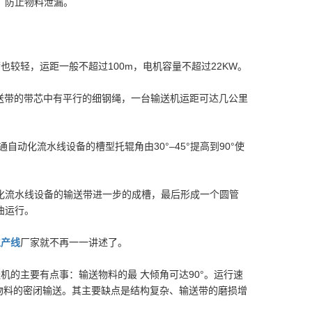
，防止物料泄漏。
也较轻，运距一般不超过100m，电机容量不超过22KW。
送带的带芯中有平行的细钢绳，一台输送机运距可达几公里
动化流水线设备的槽型托辊角由30°–45°提高到90°使
化流水线设备的输送带进一步的成槽，最后形成一个圆管
曲运行。
生产线
厂家就不再一一讲述了。
机的主要有点事：输送物料的最 大倾角可达90°。运行速
物料的密闭输送。其主要缺点是结构复杂、输送带的磨损增