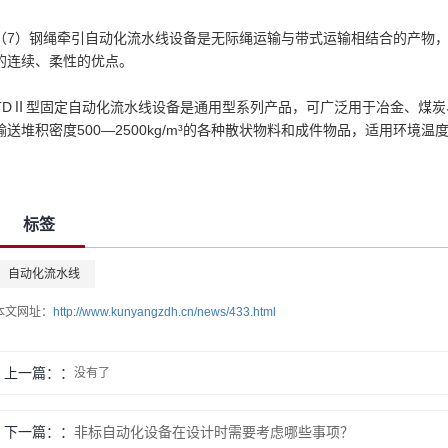
（7）钢绳牵引自动化流水线设备是无际绳运输与带式运输相结合的产物
的连续、柔性的优点。
TDⅡ型固定自动化流水线设备是通用型系列产品，可广泛用于冶金、煤
输送堆积密度500—2500kg/m³的各种散状物料和成件物品，适用环境温度为
标签
自动化流水线
本文网址：
http://www.kunyangzdh.cn/news/433.html
上一篇：
没有了
下一篇：
非标自动化设备在设计时需要考虑哪些事项？