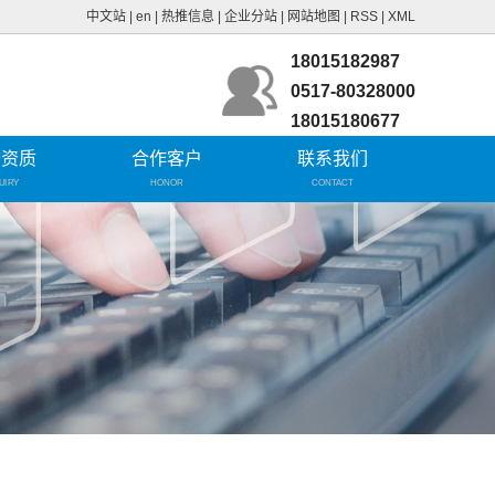
中文站
|
en
|
热推信息
|
企业分站
|
网站地图
|
RSS
|
XML
18015182987
0517-80328000
18015180677
誉资质
合作客户
联系我们
UIRY
HONOR
CONTACT