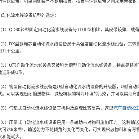
承输送皮带。机架两侧装有不锈钢挡板，挡板与输送皮带之间采用带密封
自动化流水线设备机型的选定：
（1）QD80轻型固定自动化流水线设备与TDⅡ型相比，其皮带较薄、载荷
（2）DX型钢绳芯自动化流水线设备属于高强度自动化流水线设备，其输
到几十公里。
（3）U形自动化流水线设备又被称为槽型自动化流水线设备，特点是将普通自
输送带成U形，
（4）管型自动化流水线设备是U型自动化流水线设备的升级版，U型自动
状。可以实现密闭输送物料，减轻粉状物料对环境的污染，并可以实现弯
（5）气垫式自动化流水线设备其机构及原理比较复杂，这里
汽车自动化
（6）压带式自动化流水线设备是用一条辅助带对物料施加压力。这种输送
度可达6米/秒，输送能力不随倾角的变化而变化，可实现松散物料和有毒
大和能耗大。