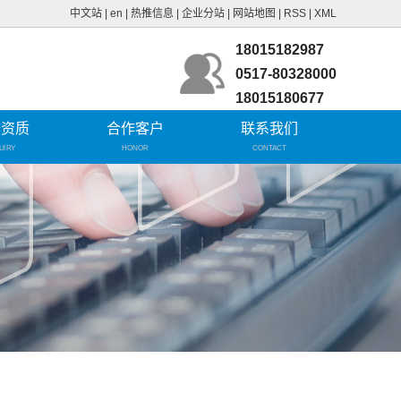
中文站
|
en
|
热推信息
|
企业分站
|
网站地图
|
RSS
|
XML
18015182987
0517-80328000
18015180677
誉资质
合作客户
联系我们
UIRY
HONOR
CONTACT