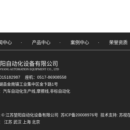
闻中心
产品中心
案例中心
荣誉资质
阳自动化设备有限公司
NYANG AUTOMATION EQUIPMENT CO., LTD
15182987 座机：0517-86908558
湖县金南镇工业集中区金卞路1号
：
汽车自动化生产线
,
摩擦线
,
非标自动化
ight © 江苏堃阳自动化设备有限公司
苏ICP备20008976号
技术支持:
苏视
：
江苏
武汉
上海
北京