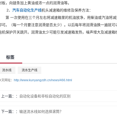
封板，向链条加上黄油或浓一点的润滑油等。
2、
汽车自动化生产线
机头减速箱的维修及保养方法：
第 一次使用在三个月左右将减速箱里的机油放净，用柴油或汽油将减
即可。（每一个月要注意润滑是否太少）。以后每年将润滑油换一遍就可
电机保护开关跳开。润滑油太少可能引发减速箱发热，噪声增大及减速箱
标签
流水线
流水生产线
本文网址：
http://www.kunyangzdh.cn/news/466.html
上一篇：
自动化设备和非标自动化的区别
下一篇：
输送流水线如何选择滚筒？